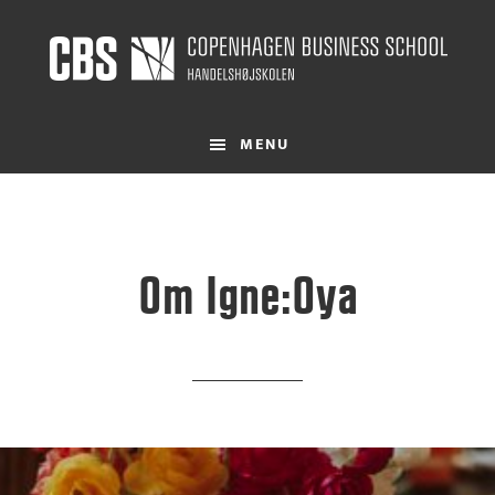
Skip
to
main
content
MENU
Om Igne:Oya