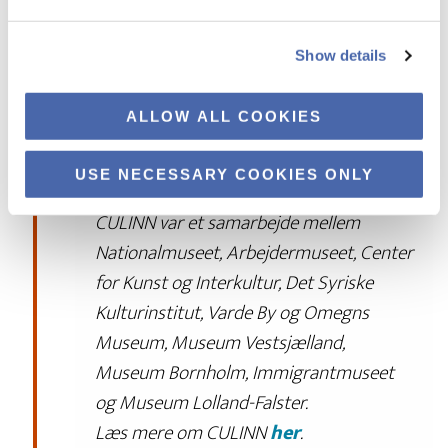
kulturmøder. Søndagssysler blev afholdt
på Nationalmuseet og Arbejdermuseet
Show details
over 6 søndage i november-december i
2018 , og er siden blevet videreført til
ALLOW ALL COOKIES
blandt andet Immigrantmuseet og Greve
Museum.
USE NECESSARY COOKIES ONLY
CULINN var et samarbejde mellem
Nationalmuseet, Arbejdermuseet, Center
for Kunst og Interkultur, Det Syriske
Kulturinstitut, Varde By og Omegns
Museum, Museum Vestsjælland,
Museum Bornholm, Immigrantmuseet
og Museum Lolland-Falster.
Læs mere om CULINN
her
.