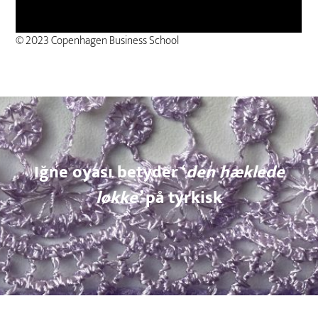
© 2023 Copenhagen Business School
Iğne oyası betyder ‘
den hæklede
løkke’
på tyrkisk